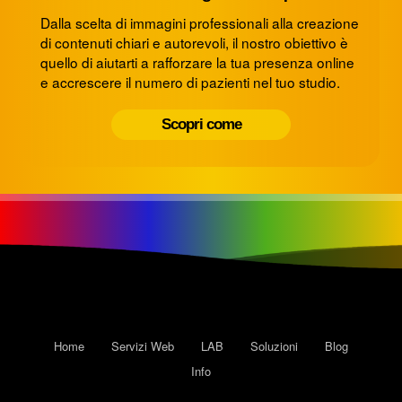
Dalla scelta di immagini professionali alla creazione
di contenuti chiari e autorevoli, il nostro obiettivo è
quello di aiutarti a rafforzare la tua presenza online
e accrescere il numero di pazienti nel tuo studio.
Scopri come
Home
Servizi Web
LAB
Soluzioni
Blog
Info