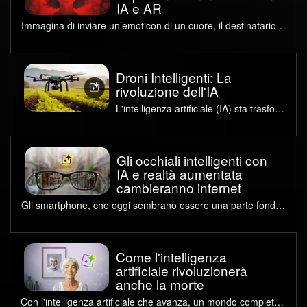
IA e AR
Immagina di inviare un’emoticon di un cuore, il destinatario indossando gli occhiali intelligenti verrà circondato da un’animazione che riempie lo spazio intorno a lui, accompagnata da suoni o effetti visivi.
Droni Intelligenti: La
rivoluzione dell'IA
L'intelligenza artificiale (IA) sta trasformando rapidamente il panorama tecnologico, trovando applicazioni sempre più sofisticate nei droni. Questi dispositivi, originariamente pensati per scopi militari o di semplice intrattenimento, stanno evolvendo in strumenti complessi e intelligenti, capaci di compiere missioni autonome e adattarsi a contesti dinamici.
Gli occhiali intelligenti con
IA e realtà aumentata
cambieranno internet
Gli smartphone, che oggi sembrano essere una parte fondamentale della nostra vita quotidiana, potrebbero presto diventare un ricordo lontano. L'avanzamento della tecnologia ci sta conducendo verso un futuro in cui gli smart glasses – occhiali intelligenti – diventeranno il centro della nostra interazione digitale.
Come l'intelligenza
artificiale rivoluzionerà
anche la morte
Con l'intelligenza artificiale che avanza, un mondo completamente nuovo si apre davanti a noi, ma cosa accadrà quando non si limiterà solo a migliorare le nostre giornate, ma cambierà anche il nostro rapporto con la morte?