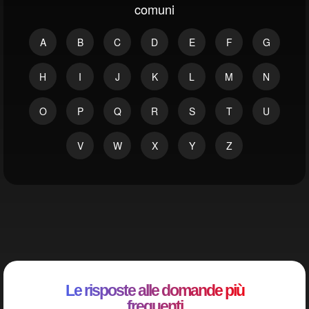
comuni
A
B
C
D
E
F
G
H
I
J
K
L
M
N
O
P
Q
R
S
T
U
V
W
X
Y
Z
Le risposte alle domande più
frequenti