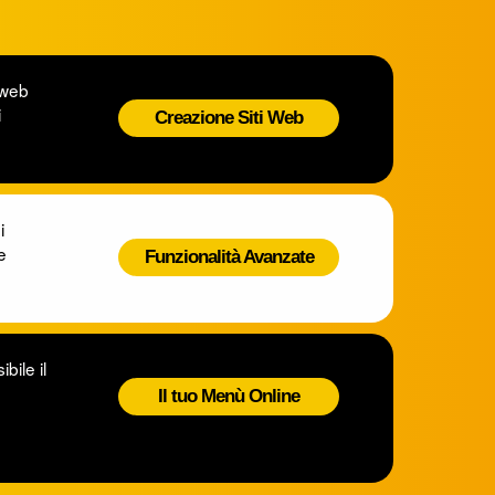
o web
i
Creazione Siti Web
i
e
Funzionalità Avanzate
bile il
Il tuo Menù Online