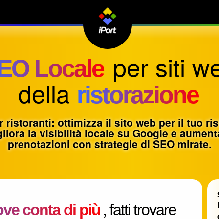
per siti w
EO Locale
della
ristorazione
ristoranti: ottimizza il sito web per il tuo ri
liora la visibilità locale su Google e aument
prenotazioni con strategie di SEO mirate.
dove conta di più
, fatti trovare