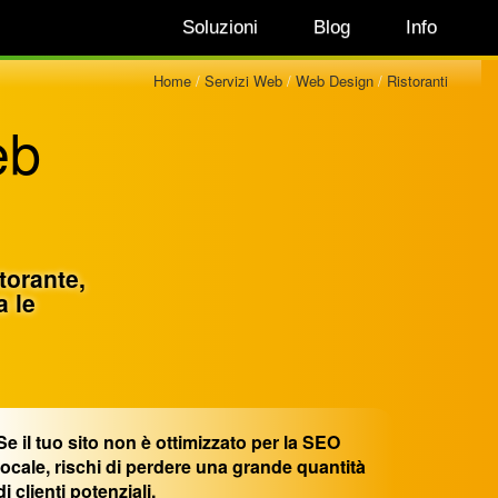
Soluzioni
Blog
Info
Home
Servizi Web
Web Design
Ristoranti
eb
storante,
a le
Se il tuo sito non è ottimizzato per la SEO
locale, rischi di perdere una grande quantità
di clienti potenziali.