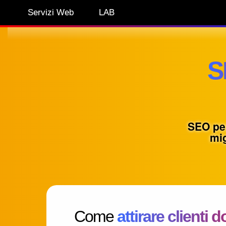
Servizi Web
LAB
S
SEO per 
mig
Come
attirare clienti 