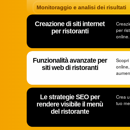
Monitoraggio e analisi dei risultati
Creazione di siti internet
Creazio
per ris
per ristoranti
online.
Funzionalità avanzate per
Scopri 
online,
siti web di ristoranti
aument
Le strategie SEO per
Crea un
tuo men
rendere visibile il menù
del ristorante