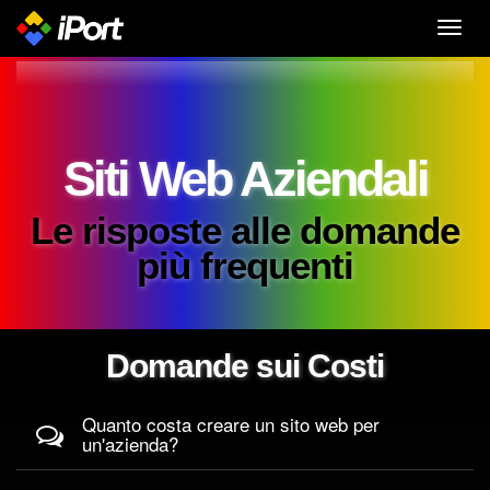
Toggl
navig
Siti Web Aziendali
Le risposte alle domande
più frequenti
Domande sui Costi
Quanto costa creare un sito web per
un'azienda?