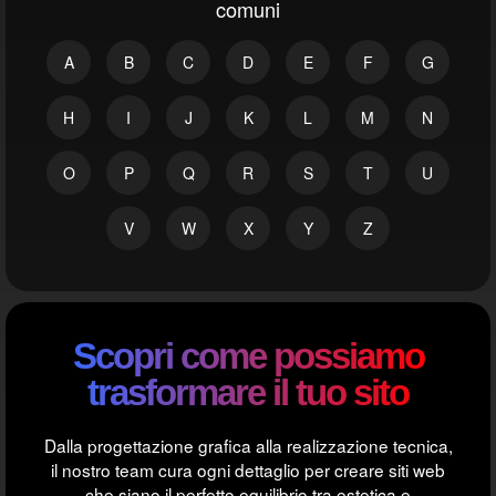
comuni
A
B
C
D
E
F
G
H
I
J
K
L
M
N
O
P
Q
R
S
T
U
V
W
X
Y
Z
Scopri come possiamo
trasformare il tuo sito
Dalla progettazione grafica alla realizzazione tecnica,
il nostro team cura ogni dettaglio per creare siti web
che siano il perfetto equilibrio tra estetica e