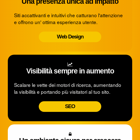
Una presenza unica ad impatto
Siti accattivanti e intuitivi che catturano l'attenzione
e offrono un' ottima esperienza utente.
Web Design
Visibilità sempre in aumento
Scalare le vette dei motori di ricerca, aumentando
la visibilità e portando più visitatori al tuo sito.
SEO