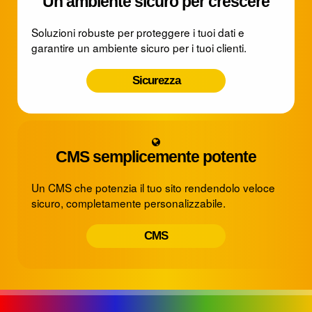
Un ambiente sicuro per crescere
Soluzioni robuste per proteggere i tuoi dati e
garantire un ambiente sicuro per i tuoi clienti.
Sicurezza
CMS semplicemente potente
Un CMS che potenzia il tuo sito rendendolo veloce
sicuro, completamente personalizzabile.
CMS